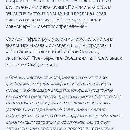
современным наполнителем TPE – экологичным,
долговечным и безопасным. Помимо этого была
заменена система орошения и введена новая
система освещения с LED-прожекторами и
равномерным светораспределением.
Схожая инфраструктура активно используется в
академиях «Реала Сосьедад», ПСВ, «Вердера» и
«Селтика», а также в итальянской Серии А,
английской Премьер-лиге, Эредивизи в Нидерландах
и странах Скандинавии.
«
Преимущества от модернизации ощутят все:
футболистам будет комфортно играть в любую
погоду, а благодаря амортизирующей подложке
снижается риск травм. Тренеры смогут более гибко
планировать тренировки в различных погодных
условиях, а современное освещение сделает
наблюдение за игрой более эффективным. Мы также
снизим наши затраты на обслуживание за счет
автоматизации орошения и долговечности новых