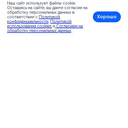
Наш сайт использует файлы cookie.
Контакты
Оставаясь на сайте, вы даете согласие на
обработку персональных данных в
Политика конфиденциальности
Хорошо
соответствии с
Политикой
конфиденциальности
,
Политикой
Политика обработки cookies
использования cookies
и
Согласием на
обработку персональных данных
.
Согласие пользователя
БФ «Спортивно-социальные проекты «ЛФ»»
ИНН / КПП: 9718294900/771801001
ОГРН: 1267700101569
Адрес: 107258, г. Москва, 3-я Гражданская, д. 47
Электронный адрес:
info@lf-fond.ru
© 2026 «LF Социальные проекты».
Все права защищены.