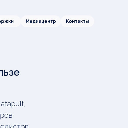
ержки
Медиацентр
Контакты
льзе
tapult,
тров
олистов,