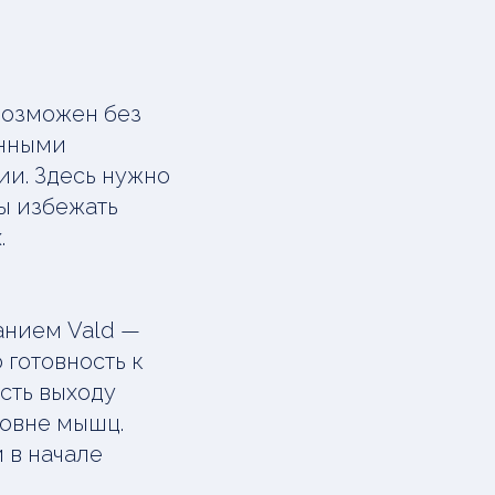
возможен без
енными
ии. Здесь нужно
бы избежать
.
анием Vald —
 готовность к
сть выходу
ровне мышц.
 в начале