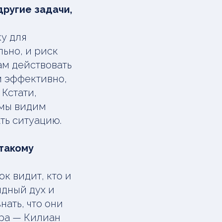
другие задачи,
ку для
льно, и риск
ам действовать
м эффективно,
Кстати,
 мы видим
ть ситуацию.
 такому
к видит, кто и
ндный дух и
нать, что они
ира — Килиан