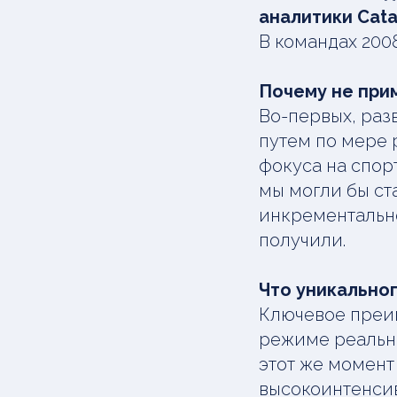
аналитики Cata
В командах 2008
Почему не при
Во-первых, раз
путем по мере р
фокуса на спор
мы могли бы ст
инкрементально
получили.
Что уникальног
Ключевое преи
режиме реально
этот же момент
высокоинтенсив