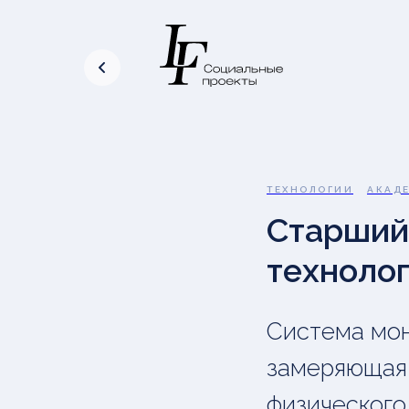
ТЕХНОЛОГИИ
АКАД
Старший
технолог
Система мон
замеряющая 
физического