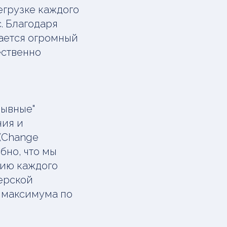
егрузке каждого
. Благодаря
гается огромный
ественно
рывные"
ния и
 (Change
обно, что мы
тию каждого
терской
го максимума по