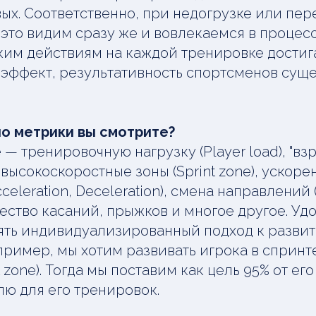
вых. Соответственно, при недогрузке или пер
это видим сразу же и вовлекаемся в процесс
ким действиям на каждой тренировке дости
эффект, результативность спортсменов сущ
но метрики вы смотрите?
— тренировочную нагрузку (Player load), "вз
 высокоскоростные зоны (Sprint zone), ускоре
eleration, Deceleration), смена направлений
ичество касаний, прыжков и многое другое. Уд
ть индивидуализированный подход к разви
пример, мы хотим развивать игрока в сприн
t zone). Тогда мы поставим как цель 95% от е
лю для его тренировок.