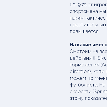
60-90% от игро
спортсмена мы 
таким тактичес
накопительный 
повышается.
На какие имен
Смотрим на все 
действия (HSR),
торможения (Acc
direction), кол
можем применя
футболиста. На
скорости (Sprin
этому показате