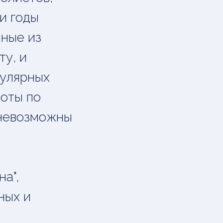
ти годы
нные из
ту, и
гулярных
оты по
 невозможны
а",
ных и