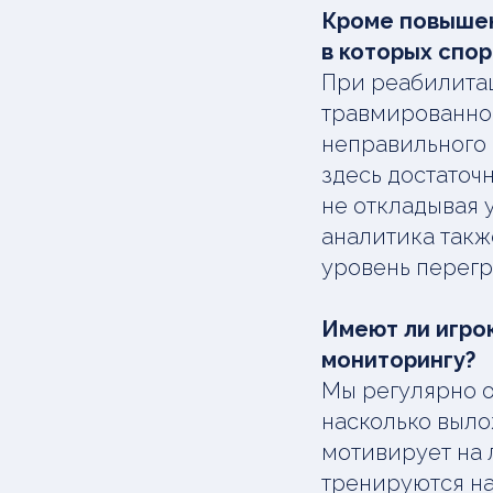
Кроме повышен
в которых спо
При реабилитац
травмированног
неправильного 
здесь достаточ
не откладывая 
аналитика такж
уровень перегр
Имеют ли игрок
мониторингу?
Мы регулярно о
насколько выло
мотивирует на 
тренируются на