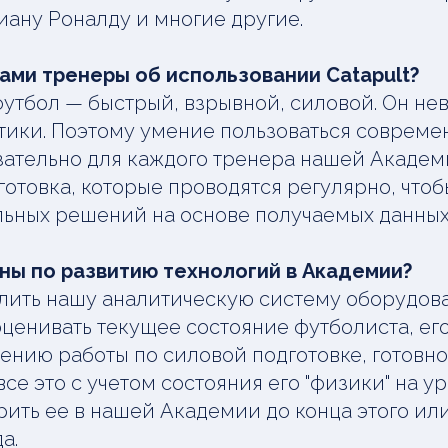
ану Роналду и многие другие.
сами тренеры об использовании Catapult?
тбол — быстрый, взрывной, силовой. Он не
тики. Поэтому умение пользоваться соврем
ательно для каждого тренера нашей Академ
готовка, которые проводятся регулярно, что
ьных решений на основе получаемых данных
ны по развитию технологий в Академии?
лить нашу аналитическую систему оборудов
оценивать текущее состояние футболиста, его
ению работы по силовой подготовке, готовно
се это с учетом состояния его "физики" на у
ить ее в нашей Академии до конца этого или
а.