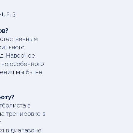
 2, 3.
ов?
естественным
 сильного
д. Наверное,
 но особенного
ения мы бы не
боту?
тболиста в
на тренировке в
м
я в диапазоне