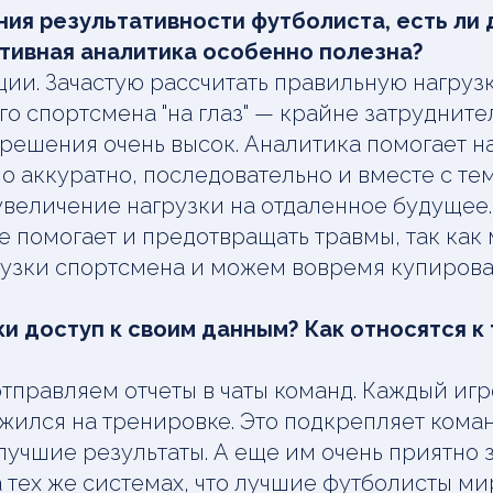
ия результативности футболиста, есть ли 
ртивная аналитика особенно полезна?
ии. Зачастую рассчитать правильную нагруз
о спортсмена "на глаз" — крайне затрудните
решения очень высок. Аналитика помогает н
но аккуратно, последовательно и вместе с те
увеличение нагрузки на отдаленное будущее. 
е помогает и предотвращать травмы, так как
узки спортсмена и можем вовремя купирова
и доступ к своим данным? Как относятся к
тправляем отчеты в чаты команд. Каждый игро
жился на тренировке. Это подкрепляет кома
лучшие результаты. А еще им очень приятно з
 тех же системах, что лучшие футболисты м